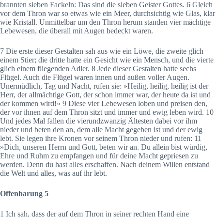
brannten sieben Fackeln: Das sind die sieben Geister Gottes. 6 Gleich
vor dem Thron war so etwas wie ein Meer, durchsichtig wie Glas, klar
wie Kristall. Unmittelbar um den Thron herum standen vier mächtige
Lebewesen, die überall mit Augen bedeckt waren.
7 Die erste dieser Gestalten sah aus wie ein Löwe, die zweite glich
einem Stier; die dritte hatte ein Gesicht wie ein Mensch, und die vierte
glich einem fliegenden Adler. 8 Jede dieser Gestalten hatte sechs
Flügel. Auch die Flügel waren innen und außen voller Augen.
Unermüdlich, Tag und Nacht, rufen sie: »Heilig, heilig, heilig ist der
Herr, der allmächtige Gott, der schon immer war, der heute da ist und
der kommen wird!« 9 Diese vier Lebewesen loben und preisen den,
der vor ihnen auf dem Thron sitzt und immer und ewig leben wird. 10
Und jedes Mal fallen die vierundzwanzig Ältesten dabei vor ihm
nieder und beten den an, dem alle Macht gegeben ist und der ewig
lebt. Sie legen ihre Kronen vor seinem Thron nieder und rufen: 11
»Dich, unseren Herrn und Gott, beten wir an. Du allein bist würdig,
Ehre und Ruhm zu empfangen und für deine Macht gepriesen zu
werden. Denn du hast alles erschaffen. Nach deinem Willen entstand
die Welt und alles, was auf ihr lebt.
Offenbarung 5
1 Ich sah, dass der auf dem Thron in seiner rechten Hand eine