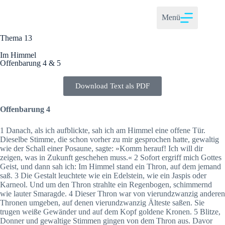
Menü
Thema 13
Im Himmel
Offenbarung 4 & 5
Download Text als PDF
Offenbarung 4
1 Danach, als ich aufblickte, sah ich am Himmel eine offene Tür.
Dieselbe Stimme, die schon vorher zu mir gesprochen hatte, gewaltig
wie der Schall einer Posaune, sagte: »Komm herauf! Ich will dir
zeigen, was in Zukunft geschehen muss.« 2 Sofort ergriff mich Gottes
Geist, und dann sah ich: Im Himmel stand ein Thron, auf dem jemand
saß. 3 Die Gestalt leuchtete wie ein Edelstein, wie ein Jaspis oder
Karneol. Und um den Thron strahlte ein Regenbogen, schimmernd
wie lauter Smaragde. 4 Dieser Thron war von vierundzwanzig anderen
Thronen umgeben, auf denen vierundzwanzig Älteste saßen. Sie
trugen weiße Gewänder und auf dem Kopf goldene Kronen. 5 Blitze,
Donner und gewaltige Stimmen gingen von dem Thron aus. Davor