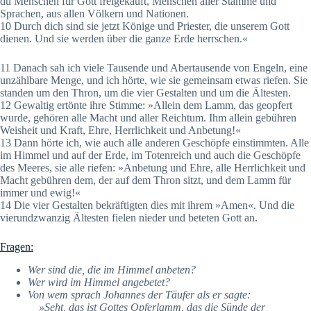
du Menschen für Gott freigekauft, Menschen aller Stämme und
Sprachen, aus allen Völkern und Nationen.
10 Durch dich sind sie jetzt Könige und Priester, die unserem Gott
dienen. Und sie werden über die ganze Erde herrschen.«
11 Danach sah ich viele Tausende und Abertausende von Engeln, eine
unzählbare Menge, und ich hörte, wie sie gemeinsam etwas riefen. Sie
standen um den Thron, um die vier Gestalten und um die Ältesten.
12 Gewaltig ertönte ihre Stimme: »Allein dem Lamm, das geopfert
wurde, gehören alle Macht und aller Reichtum. Ihm allein gebühren
Weisheit und Kraft, Ehre, Herrlichkeit und Anbetung!«
13 Dann hörte ich, wie auch alle anderen Geschöpfe einstimmten. Alle
im Himmel und auf der Erde, im Totenreich und auch die Geschöpfe
des Meeres, sie alle riefen: »Anbetung und Ehre, alle Herrlichkeit und
Macht gebühren dem, der auf dem Thron sitzt, und dem Lamm für
immer und ewig!«
14 Die vier Gestalten bekräftigten dies mit ihrem »Amen«. Und die
vierundzwanzig Ältesten fielen nieder und beteten Gott an.
Fragen:
Wer sind die, die im Himmel anbeten?
Wer wird im Himmel angebetet?
Von wem sprach Johannes der Täufer als er sagte:
»Seht, das ist Gottes Opferlamm, das die Sünde der