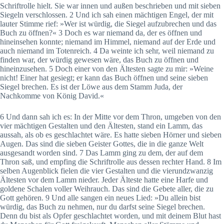
Schriftrolle hielt. Sie war innen und außen beschrieben und mit sieben
Siegeln verschlossen. 2 Und ich sah einen mächtigen Engel, der mit
lauter Stimme rief: »Wer ist würdig, die Siegel aufzubrechen und das
Buch zu öffnen?« 3 Doch es war niemand da, der es öffnen und
hineinsehen konnte; niemand im Himmel, niemand auf der Erde und
auch niemand im Totenreich. 4 Da weinte ich sehr, weil niemand zu
finden war, der würdig gewesen wäre, das Buch zu öffnen und
hineinzusehen. 5 Doch einer von den Ältesten sagte zu mir: »Weine
nicht! Einer hat gesiegt; er kann das Buch öffnen und seine sieben
Siegel brechen. Es ist der Löwe aus dem Stamm Juda, der
Nachkomme von König David.«
6 Und dann sah ich es: In der Mitte vor dem Thron, umgeben von den
vier mächtigen Gestalten und den Ältesten, stand ein Lamm, das
aussah, als ob es geschlachtet wäre. Es hatte sieben Hörner und sieben
Augen. Das sind die sieben Geister Gottes, die in die ganze Welt
ausgesandt worden sind. 7 Das Lamm ging zu dem, der auf dem
Thron saß, und empfing die Schriftrolle aus dessen rechter Hand. 8 Im
selben Augenblick fielen die vier Gestalten und die vierundzwanzig
Ältesten vor dem Lamm nieder. Jeder Älteste hatte eine Harfe und
goldene Schalen voller Weihrauch. Das sind die Gebete aller, die zu
Gott gehören. 9 Und alle sangen ein neues Lied: »Du allein bist
würdig, das Buch zu nehmen, nur du darfst seine Siegel brechen.
Denn du bist als Opfer geschlachtet worden, und mit deinem Blut hast