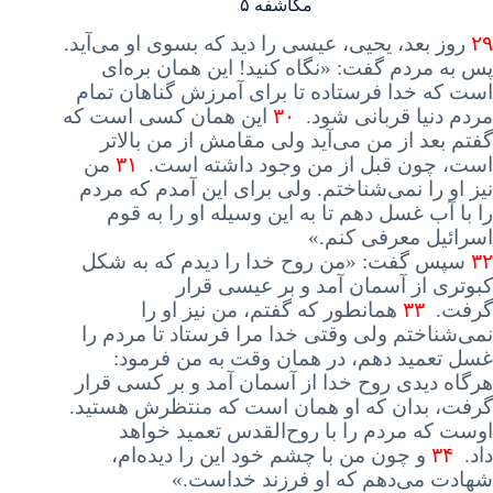
مکاشفه ۵
۲۹
روز بعد، یحیی، عیسی را دید که بسوی او می‌آید
.
پس
به مردم گفت
: «
نگاه
کنید
!
این
همان بره‌ای
است که خدا فرستاده تا برای آمرزش گناهان تمام
مردم دنیا قربانی شود
.
۳۰
این
همان کسی است که
گفتم بعد از من می‌آید ولی مقامش از من بالاتر
است، چون قبل از من وجود داشته است
.
۳۱
من
نیز او را نمی‌شناختم
.
ولی
برای این آمدم که مردم
را با آب غسل دهم تا به این وسیله او را به قوم
اسرائیل معرفی کنم
.»
۳۲
سپس
گفت
: «
من
روح خدا را دیدم که به شکل
کبوتری از آسمان آمد و بر عیسی قرار
گرفت
.
۳۳
همانطور
که گفتم، من نیز او را
نمی‌شناختم ولی وقتی خدا مرا فرستاد تا مردم را
غسل تعمید دهم، در همان وقت به من فرمود
:
هرگاه
دیدی روح خدا از آسمان آمد و بر کسی قرار
گرفت، بدان که او همان است که منتظرش هستید
.
اوست
که مردم را با روح‌القدس تعمید خواهد
داد
.
۳۴
و
چون من با چشم خود این را دیده‌ام،
شهادت می‌دهم که او فرزند خداست
.»