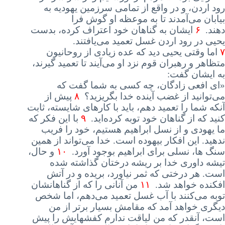
رود اردن، و در واقع از تمامی سرزمین یهودیه به
بیابان می‌آمدند تا به موعظه او گوش فرا
دهند
.
۶
ایشان
به گناهان خود اعتراف کرده، بدست
یحیی در رود اردن غسل تعمید می‌یافتند
.
۷
اما
وقتی یحیی دید که عده زیادی از روحانیون
متظاهر و رهبران قوم نزد او می‌آیند تا تعمید گیرند،
به ایشان گفت
:
«
ای
افعی زادگان، چه کسی به شما گفت که
می‌توانید از غضب آینده خدا بگریزید؟
۸
پیش از
آنکه شما را تعمید دهم، باید با کارهای شایسته، ثابت
کنید که از گناهان خود توبه کرده‌اید
.
۹
با
این فکر که
ما یهودی و از نسل ابراهیم هستیم، خود را فریب
ندهید
.
این
افکار بیهوده است
.
خدا
می‌تواند از همین
سنگ ها، نسلی برای ابراهیم بوجود آورد
.
۱۰
و
حال،
تیشه داوری خدا بر ریشه درختان گذاشته شده
است
.
هر
درختی که ثمر نیاورد، بریده و در آتش
افکنده خواهد شد
.
۱۱
من
آنانی را که از گناهانشان
توبه می‌کنند با آب غسل تعمید می‌دهم، اما شخص
دیگری خواهد آمد که مقامش بسیار برتر از من
است، آنقدر که من لیاقت ندارم کفشهایش را پیش