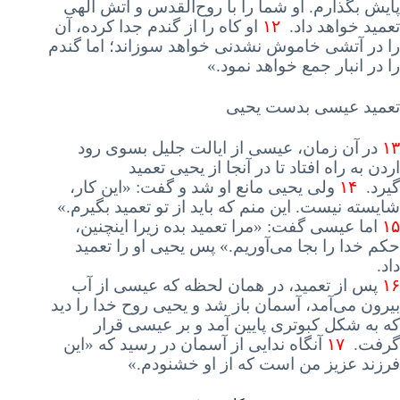
پایش بگذارم
.
او
شما را با روح‌القدس و آتش الهی
تعمید خواهد داد
.
۱۲
او
کاه را از گندم جدا کرده، آن
را در آتشی خاموش نشدنی خواهد سوزاند؛ اما گندم
را در انبار جمع خواهد نمود
.»
تعمید عیسی بدست یحیی
۱۳
در
آن زمان، عیسی از ایالت جلیل بسوی رود
اردن به راه افتاد تا در آنجا از یحیی تعمید
گیرد
.
۱۴
ولی
یحیی مانع او شد و گفت
: «
این
کار،
شایسته نیست
.
این
منم که باید از تو تعمید بگیرم
.»
۱۵
اما
عیسی گفت
: «
مرا
تعمید بده زیرا اینچنین،
حکم خدا را بجا می‌آوریم
.»
پس
یحیی او را تعمید
داد
.
۱۶
پس
از تعمید، در همان لحظه که عیسی از آب
بیرون می‌آمد، آسمان باز شد و یحیی روح خدا را دید
که به شکل کبوتری پایین آمد و بر عیسی قرار
گرفت
.
۱۷
آنگاه
ندایی از آسمان در رسید که
«
این
فرزند عزیز من است که از او خشنودم
.»