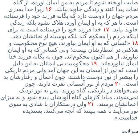
صلیب آویخته شوم تا مردم به من ایمان آورده، از گناه
نجات پیدا کنند و زندگی جاوید بیابند
.
۱۶
زیرا
خدا بقدری
مردم جهان را دوست دارد که یگانه فرزند خود را فرستاده
است، تا هر که به او ایمان آورد، هلاک نشود بلکه زندگی
جاوید بیابد
.
۱۷
خدا
فرزند خود را فرستاده است نه برای
اینکه مردم را محکوم کند بلکه بوسیله او نجاتشان دهد
.
۱۸
«
کسانی
که به او ایمان بیاورند، هیچ نوع محکومیت و
هلاکتی در انتظارشان نیست؛ ولی کسانی که به او ایمان
نیاورند، از هم اکنون محکوم‌اند، چون به یگانه فرزند خدا
ایمان نیاورده‌اند
.
۱۹
محکومیت
بی ایمانان به این دلیل
است که نور از آسمان به این جهان آمد ولی مردم تاریکی
را بیشتر از نور دوست داشتند، چون اعمال و رفتارشان بد
است
.
۲۰
مردم
از نور آسمانی نفرت دارند، چون
می‌خواهند در تاریکی، گناه ورزند؛ پس به نور نزدیک
نمی‌شوند، مبادا کارهای گناه آلودشان دیده شود و به سزای
اعمالشان برسند
.
۲۱
ولی
درستکاران با شادی به سوی
نور می‌آیند تا همه ببینند که آنچه می‌کنند، پسندیده
خداست
.»
سوالات: