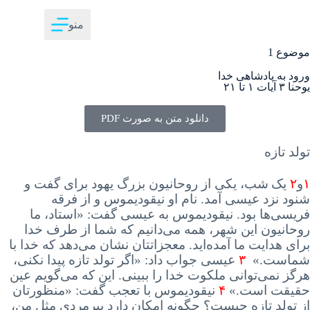
منو
موضوع 1
ورود به پادشاهی خدا
یوحنا ۳ آیات ۱ تا ۲۱
دانلود متن به صورت PDF
تولد تازه
۱
و
۲
یک
شب، یکی از روحانیون بزرگ یهود برای گفت و
شنود نزد عیسی آمد
.
نام
او نیقودیموس و از فرقه
فریسی‌ها بود
.
نیقودیموس
به عیسی گفت
: «
استاد،
ما
روحانیون این شهر، همه می‌دانیم که شما از طرف خدا
برای هدایت ما آمده‌اید
.
معجزاتتان
نشان می‌دهد که خدا با
شماست
.»
۳
عیسی
جواب داد
: «
اگر
تولد تازه پیدا نکنی،
هرگز نمی‌توانی ملکوت خدا را ببینی
.
این
که می‌گویم عین
حقیقت است
.»
۴
نیقودیموس
با تعجب گفت
: «
منظورتان
از تولد تازه چیست؟ چگونه امکان دارد پیرمردی مثل من،